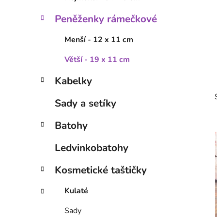
p
Peněženky rámečkové
a
n
Menší - 12 x 11 cm
e
l
Větší - 19 x 11 cm
Kabelky
Sady a setíky
Batohy
Ledvinkobatohy
Kosmetické taštičky
Kulaté
Sady