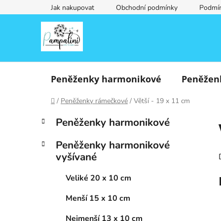
Přejít
Jak nakupovat
Obchodní podmínky
Podmín
na
obsah
Peněženky harmonikové
Peněžen
Domů
/
Peněženky rámečkové
/
Větší - 19 x 11 cm
P
K
Přeskočit
Peněženky harmonikové
a
o
kategorie
t
s
Peněženky harmonikové
e
t
vyšívané
g
r
o
a
Veliké 20 x 10 cm
r
i
n
Menší 15 x 10 cm
e
n
í
Nejmenší 13 x 10 cm