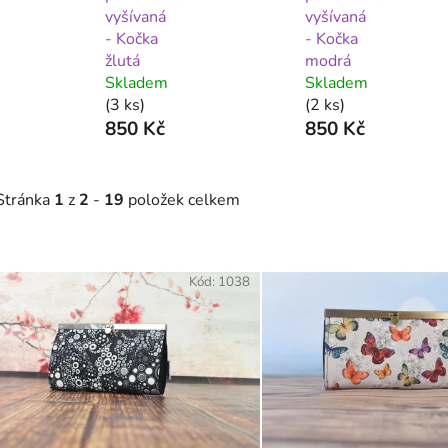
vyšívaná
vyšívaná
- Kočka
- Kočka
žlutá
modrá
Skladem
Skladem
(3 ks)
(2 ks)
850 Kč
850 Kč
Stránka
1
z
2
-
19
položek celkem
V
ý
Kód:
1038
p
i
s
p
r
o