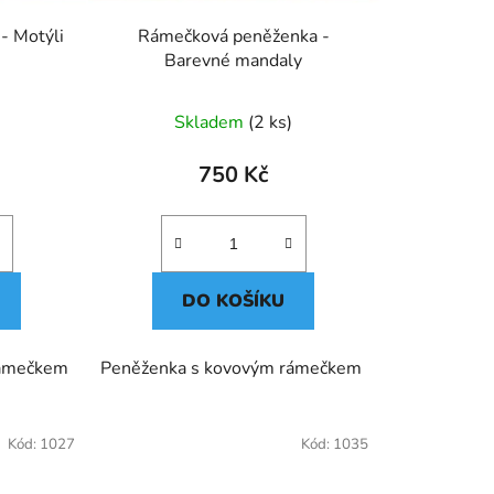
k
Rámečková peněženka - Motýli
Rámečková peněženka -
t
Barevné mandaly
ů
Skladem
(2 ks)
750 Kč
DO KOŠÍKU
rámečkem
Peněženka s kovovým rámečkem
Kód:
1027
Kód:
1035