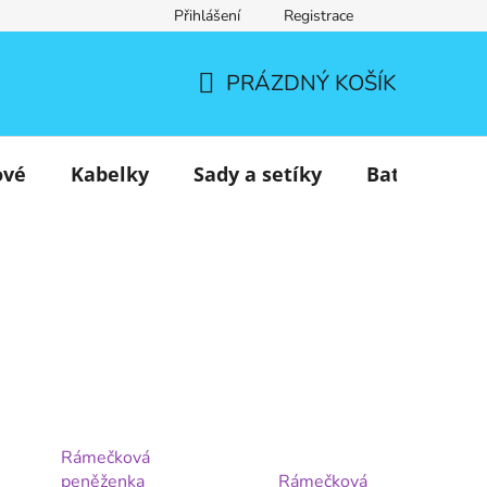
Přihlášení
Registrace
PRÁZDNÝ KOŠÍK
NÁKUPNÍ
KOŠÍK
ové
Kabelky
Sady a setíky
Batohy
Rámečková
peněženka
Rámečková