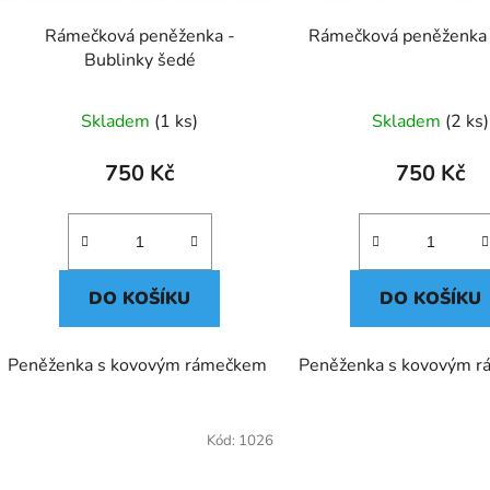
d
Rámečková peněženka -
u
Bublinky šedé
k
t
Skladem
(1 ks)
Skladem
(2 ks)
ů
750 Kč
750 Kč
DO KOŠÍKU
DO KOŠÍKU
Peněženka s kovovým rámečkem
Peněženka s kovovým 
Kód:
1026