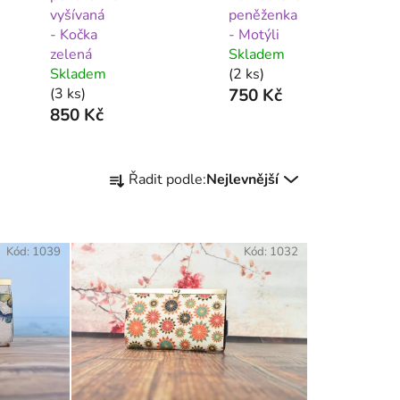
vyšívaná
peněženka
- Kočka
- Motýli
zelená
Skladem
Skladem
(2 ks)
(3 ks)
750 Kč
850 Kč
Ř
Řadit podle:
Nejlevnější
a
z
e
Kód:
1039
n
Kód:
1032
í
p
r
o
d
u