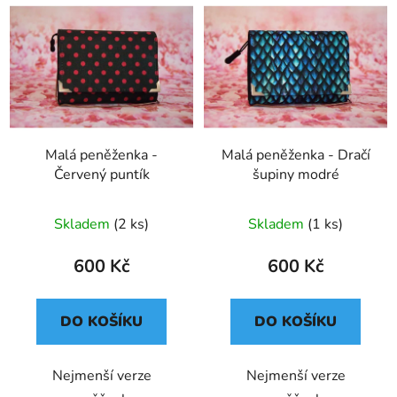
p
ý
r
p
o
i
d
s
u
p
k
r
t
o
Malá peněženka -
Malá peněženka - Dračí
ů
Červený puntík
šupiny modré
d
u
Průměrné
k
Skladem
(2 ks)
Skladem
(1 ks)
hodnocení
t
produktu
600 Kč
600 Kč
ů
je
2,6
DO KOŠÍKU
DO KOŠÍKU
z
5
Nejmenší verze
Nejmenší verze
hvězdiček.