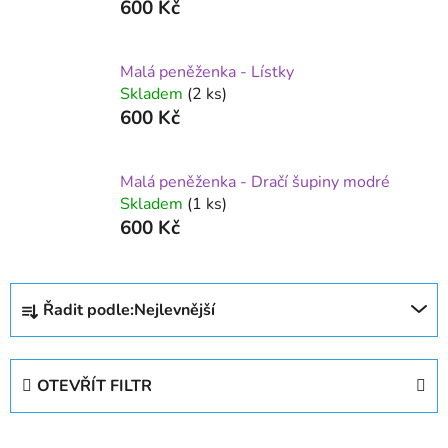
600 Kč
Malá peněženka - Lístky
Skladem
(2 ks)
600 Kč
Malá peněženka - Dračí šupiny modré
Skladem
(1 ks)
600 Kč
Ř
Řadit podle:
Nejlevnější
a
z
e
OTEVŘÍT FILTR
n
í
V