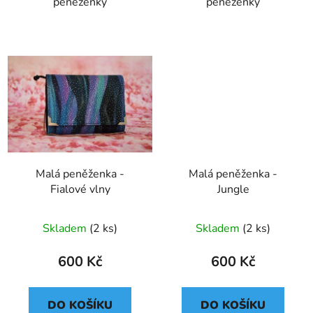
peněženky
peněženky
Malá peněženka -
Malá peněženka -
Fialové vlny
Jungle
Průměrné
Skladem
(2 ks)
Skladem
(2 ks)
hodnocení
produktu
600 Kč
600 Kč
je
5,0
DO KOŠÍKU
DO KOŠÍKU
z