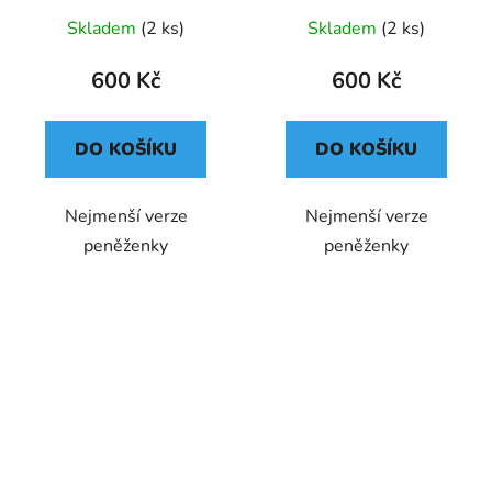
Průměrné
Skladem
(2 ks)
Skladem
(2 ks)
hodnocení
produktu
600 Kč
600 Kč
je
3,8
DO KOŠÍKU
DO KOŠÍKU
z
5
Nejmenší verze
Nejmenší verze
hvězdiček.
peněženky
peněženky