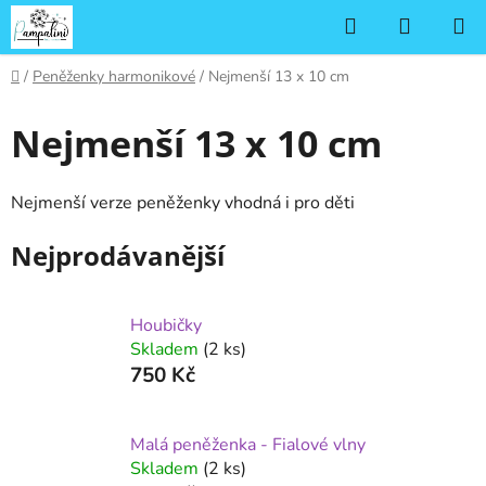
Přejít
Hledat
NÁKUP
na
KOŠÍK
obsah
Domů
/
Peněženky harmonikové
/
Nejmenší 13 x 10 cm
Nejmenší 13 x 10 cm
Nejmenší verze peněženky vhodná i pro děti
Nejprodávanější
Houbičky
Skladem
(2 ks)
750 Kč
Malá peněženka - Fialové vlny
Skladem
(2 ks)