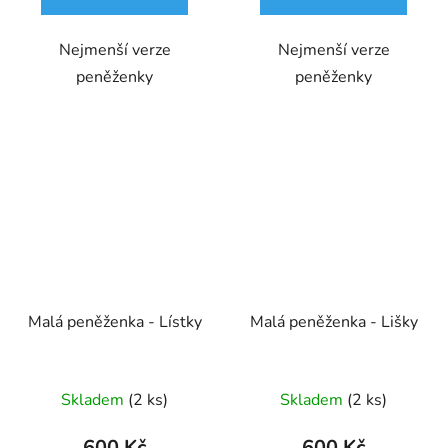
5
Nejmenší verze
Nejmenší verze
hvězdiček.
peněženky
peněženky
Malá peněženka - Lístky
Malá peněženka - Lišky
Skladem
(2 ks)
Skladem
(2 ks)
600 Kč
600 Kč