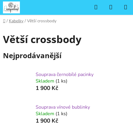
Přejít
Hledat
NÁKUP
na
KOŠÍK
obsah
Domů
/
Kabelky
/
Větší crossbody
Větší crossbody
Nejprodávanější
Souprava černobílé pacinky
Skladem
(1 ks)
1 900 Kč
Souprava vínové bublinky
Skladem
(1 ks)
1 900 Kč