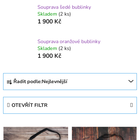
Souprava šedé bublinky
Skladem
(2 ks)
1 900 Kč
Souprava oranžové bublinky
Skladem
(2 ks)
1 900 Kč
Ř
Řadit podle:
Nejlevnější
a
z
e
OTEVŘÍT FILTR
n
í
V
p
ý
r