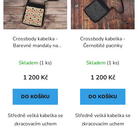
p
o
i
d
s
u
p
k
r
t
o
Crossbody kabelka -
Crossbody kabelka -
ů
Barevné mandaly na
Černobílé pacinky
d
bílé
u
k
Skladem
(1 ks)
Skladem
(1 ks)
t
1 200 Kč
1 200 Kč
ů
DO KOŠÍKU
DO KOŠÍKU
Středně velká kabelka se
Středně velká kabelka se
zkracovacím uchem
zkracovacím uchem