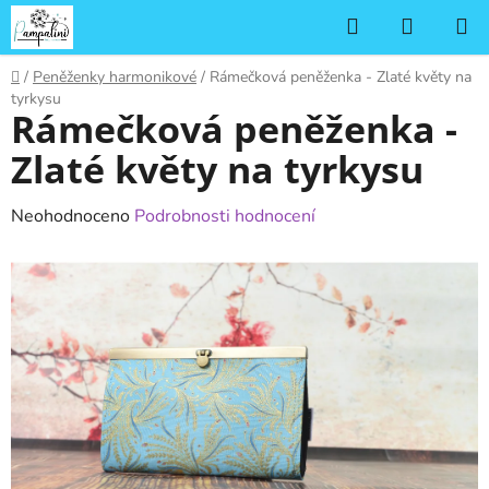
Přejít
Hledat
NÁKUP
na
KOŠÍK
obsah
Domů
/
Peněženky harmonikové
/
Rámečková peněženka - Zlaté květy na
tyrkysu
Rámečková peněženka -
Zlaté květy na tyrkysu
Průměrné
Neohodnoceno
Podrobnosti hodnocení
hodnocení
produktu
je
0,0
z
5
hvězdiček.