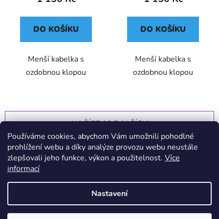
DO KOŠÍKU
DO KOŠÍKU
Menší kabelka s
Menší kabelka s
ozdobnou klopou
ozdobnou klopou
NAČÍST 18 DALŠÍCH
Používáme cookies, abychom Vám umožnili pohodlné
S
prohlížení webu a díky analýze provozu webu neustále
1
t
4
zlepšovali jeho funkce, výkon a použitelnost.
Více
r
O
á
57
položek celkem
informací
v
n
l
k
NAHORU
á
Nastavení
o
d
v
a
á