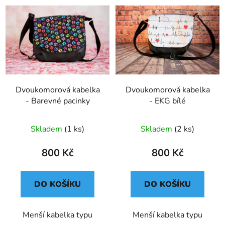
V
p
ý
r
p
o
i
d
s
u
p
k
r
t
o
Dvoukomorová kabelka
Dvoukomorová kabelka
ů
- Barevné pacinky
- EKG bílé
d
u
k
Skladem
(1 ks)
Skladem
(2 ks)
t
800 Kč
800 Kč
ů
DO KOŠÍKU
DO KOŠÍKU
Menší kabelka typu
Menší kabelka typu