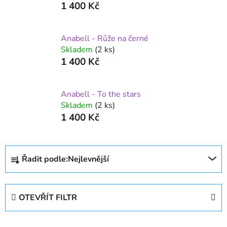
1 400 Kč
Anabell - Růže na černé
Skladem
(2 ks)
1 400 Kč
Anabell - To the stars
Skladem
(2 ks)
1 400 Kč
Ř
Řadit podle:
Nejlevnější
a
z
e
OTEVŘÍT FILTR
n
í