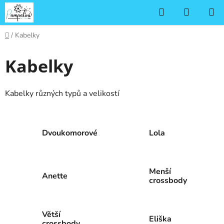
Přejít
Hledat
NÁKUP
na
KOŠÍK
obsah
Domů
/
Kabelky
Kabelky
Kabelky různých typů a velikostí
Dvoukomorové
Lola
Menší
Anette
crossbody
Větší
Eliška
crossbody