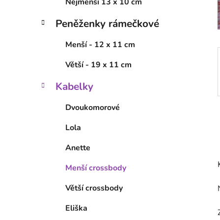
í
Nejmenší 13 x 10 cm
p
Peněženky rámečkové
a
n
Menší - 12 x 11 cm
e
l
Větší - 19 x 11 cm
Kabelky
Dvoukomorové
Lola
Anette
Menší crossbody
Větší crossbody
Eliška