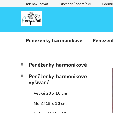
Přejít
Jak nakupovat
Obchodní podmínky
Podmín
na
obsah
Peněženky harmonikové
Peněžen
P
K
Přeskočit
Peněženky harmonikové
a
o
kategorie
t
s
Peněženky harmonikové
e
t
vyšívané
g
r
o
a
Veliké 20 x 10 cm
r
i
n
Menší 15 x 10 cm
e
n