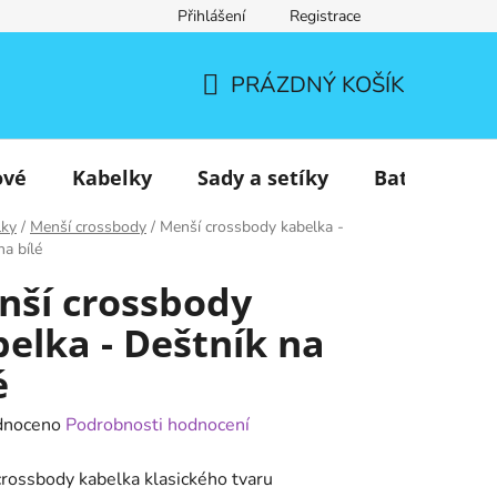
Přihlášení
Registrace
PRÁZDNÝ KOŠÍK
NÁKUPNÍ
KOŠÍK
ové
Kabelky
Sady a setíky
Batohy
lky
/
Menší crossbody
/
Menší crossbody kabelka -
na bílé
nší crossbody
elka - Deštník na
é
né
dnoceno
Podrobnosti hodnocení
ení
rossbody kabelka klasického tvaru
tu