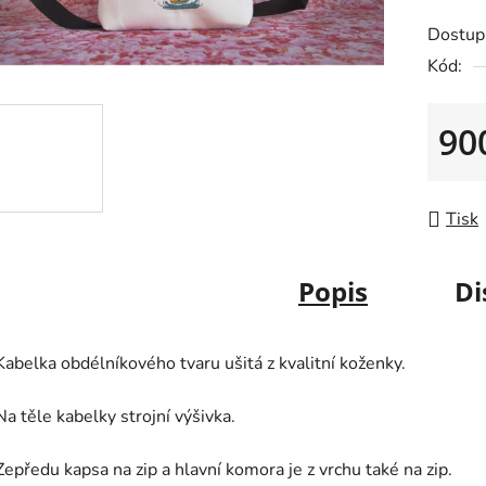
je
Dostup
0,0
Kód:
z
5
90
hvězdič
Měrná
Tisk
Popis
Di
Kabelka obdélníkového tvaru ušitá z kvalitní koženky.
Na těle kabelky strojní výšivka.
Zepředu kapsa na zip a hlavní komora je z vrchu také na zip.