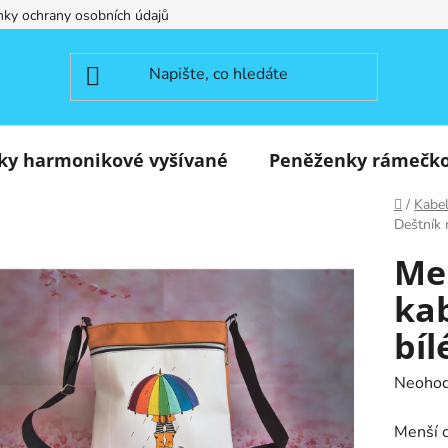
ky ochrany osobních údajů
ky harmonikové vyšívané
Peněženky rámečk
Domů
/
Kabe
Deštník 
Me
kab
bíl
Průměr
Neoho
hodnoc
Menší c
produk