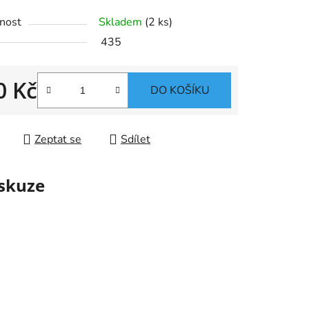
nost
Skladem
(2 ks)
435
0 Kč
ek.
DO KOŠÍKU
 cena:
Zeptat se
Sdílet
skuze