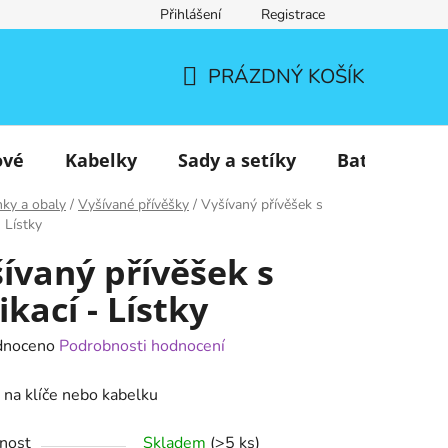
Přihlášení
Registrace
PRÁZDNÝ KOŠÍK
NÁKUPNÍ
KOŠÍK
ové
Kabelky
Sady a setíky
Batohy
nky a obaly
/
Vyšívané přívěšky
/
Vyšívaný přívěšek s
- Lístky
ívaný přívěšek s
ikací - Lístky
né
dnoceno
Podrobnosti hodnocení
ení
na klíče nebo kabelku
tu
nost
Skladem
(>5 ks)