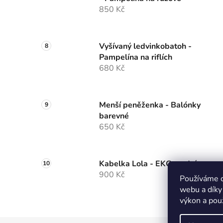
850 Kč
Vyšívaný ledvinkobatoh -
Pampelína na riflích
680 Kč
Menší peněženka - Balónky
barevné
650 Kč
Kabelka Lola - EKG modrá
900 Kč
Používáme c
webu a díky
výkon a pou