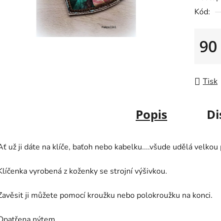
0,0
Kód:
z
5
90
hvězdič
Měrná
Tisk
Popis
Di
Ať už ji dáte na klíče, baťoh nebo kabelku....všude udělá velkou 
Klíčenka vyrobená z koženky se strojní výšivkou.
Zavěsit ji můžete pomocí kroužku nebo polokroužku na konci.
Opatřena nýtem.