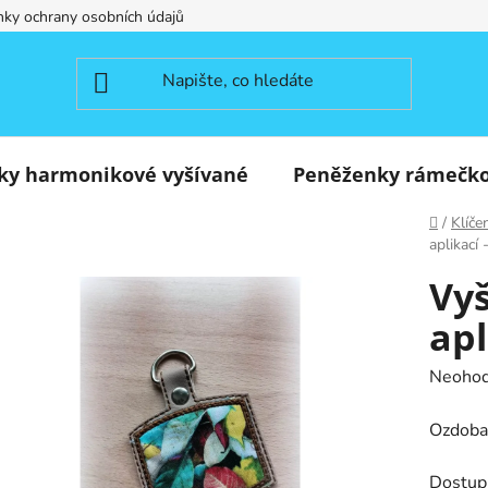
ky ochrany osobních údajů
ky harmonikové vyšívané
Peněženky rámečk
Domů
/
Klíče
aplikací 
Vyš
apl
Průměr
Neoho
hodnoc
Ozdoba 
produk
je
Dostup