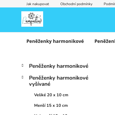
Přejít
Jak nakupovat
Obchodní podmínky
Podmín
na
obsah
Peněženky harmonikové
Peněžen
P
K
Přeskočit
Peněženky harmonikové
a
o
kategorie
t
s
Peněženky harmonikové
e
t
vyšívané
g
r
o
a
Veliké 20 x 10 cm
r
i
n
Menší 15 x 10 cm
e
n