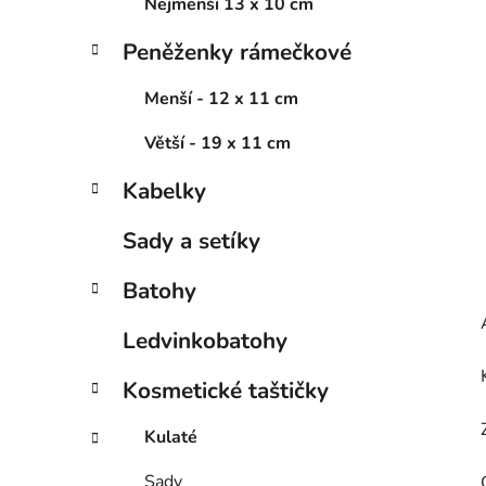
í
Nejmenší 13 x 10 cm
p
Peněženky rámečkové
a
n
Menší - 12 x 11 cm
e
l
Větší - 19 x 11 cm
Kabelky
Sady a setíky
Batohy
Ledvinkobatohy
Kosmetické taštičky
Kulaté
Sady