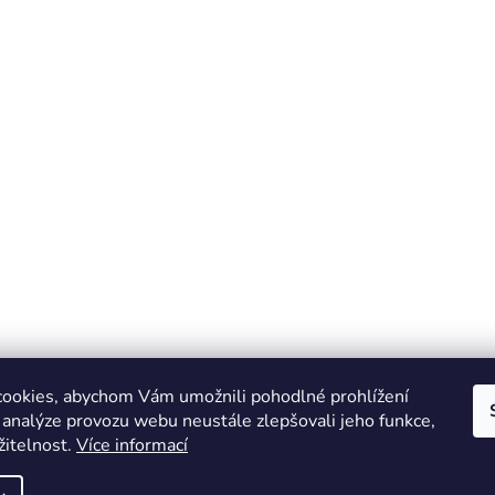
ookies, abychom Vám umožnili pohodlné prohlížení
 analýze provozu webu neustále zlepšovali jeho funkce,
žitelnost.
Více informací