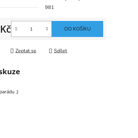
981
 Kč
ek.
DO KOŠÍKU
 cena:
Zeptat se
Sdílet
skuze
parádu ;)