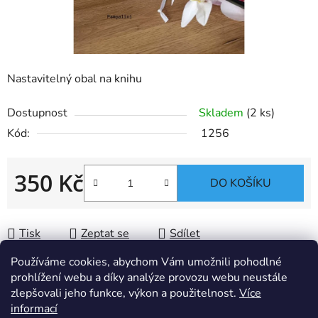
Nastavitelný obal na knihu
Dostupnost
Skladem
(2 ks)
Kód:
1256
350 Kč
DO KOŠÍKU
Měrná cena:
Tisk
Zeptat se
Sdílet
Používáme cookies, abychom Vám umožnili pohodlné
prohlížení webu a díky analýze provozu webu neustále
zlepšovali jeho funkce, výkon a použitelnost.
Více
Popis
informací