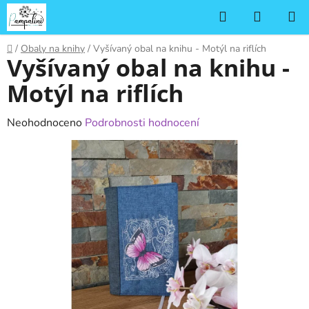
Přejít
Hledat
NÁKUP
na
KOŠÍK
obsah
Domů
/
Obaly na knihy
/
Vyšívaný obal na knihu - Motýl na riflích
Vyšívaný obal na knihu -
Motýl na riflích
Průměrné
Neohodnoceno
Podrobnosti hodnocení
hodnocení
produktu
je
0,0
z
5
hvězdiček.