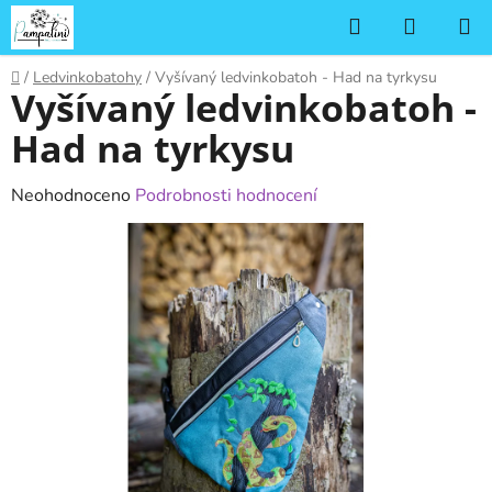
Přejít
Hledat
NÁKUP
na
KOŠÍK
obsah
Domů
/
Ledvinkobatohy
/
Vyšívaný ledvinkobatoh - Had na tyrkysu
Vyšívaný ledvinkobatoh -
Had na tyrkysu
Průměrné
Neohodnoceno
Podrobnosti hodnocení
hodnocení
produktu
je
0,0
z
5
hvězdiček.