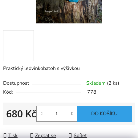
Praktický ledvinkobatoh s výšivkou
Dostupnost
Skladem
(2 ks)
Kód:
778
680 Kč
DO KOŠÍKU
Měrná cena:
Tisk
Zeptat se
Sdílet