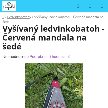
Přejít
Hledat
NÁKUP
na
KOŠÍK
obsah
Domů
/
Ledvinkobatohy
/
Vyšívaný ledvinkobatoh - Červená mandala na
šedé
Vyšívaný ledvinkobatoh -
Červená mandala na
šedé
Průměrné
Neohodnoceno
Podrobnosti hodnocení
hodnocení
produktu
je
0,0
z
5
hvězdiček.