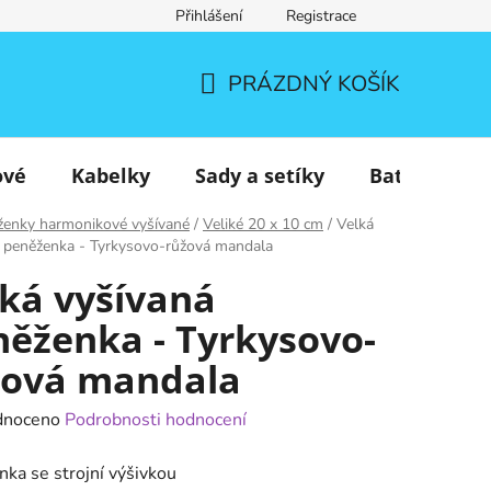
Přihlášení
Registrace
PRÁZDNÝ KOŠÍK
NÁKUPNÍ
KOŠÍK
ové
Kabelky
Sady a setíky
Batohy
ženky harmonikové vyšívané
/
Veliké 20 x 10 cm
/
Velká
 peněženka - Tyrkysovo-růžová mandala
ká vyšívaná
něženka - Tyrkysovo-
žová mandala
né
dnoceno
Podrobnosti hodnocení
ení
ka se strojní výšivkou
tu