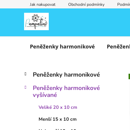
Přejít
Jak nakupovat
Obchodní podmínky
Podmín
na
obsah
Peněženky harmonikové
Peněžen
P
K
Přeskočit
Peněženky harmonikové
a
o
kategorie
t
s
Peněženky harmonikové
e
t
vyšívané
g
r
o
a
Veliké 20 x 10 cm
r
i
n
Menší 15 x 10 cm
e
n