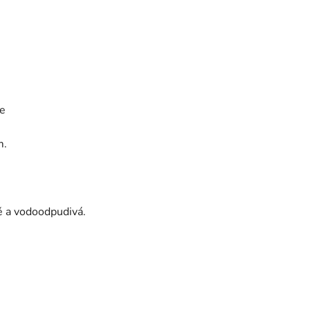
ce
m.
ě a vodoodpudivá.