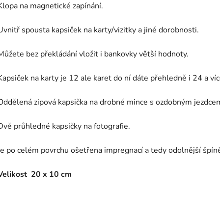
Klopa na magnetické zapínání.
Uvnitř spousta kapsiček na karty/vizitky a jiné dorobnosti.
Můžete bez překládání vložit i bankovky větší hodnoty.
Kapsiček na karty je 12 ale karet do ní dáte přehledně i 24 a ví
Oddělená zipová kapsička na drobné mince s ozdobným jezdce
Dvě průhledné kapsičky na fotografie.
Je po celém povrchu ošetřena impregnací a tedy odolnější špín
Velikost 20 x 10 cm