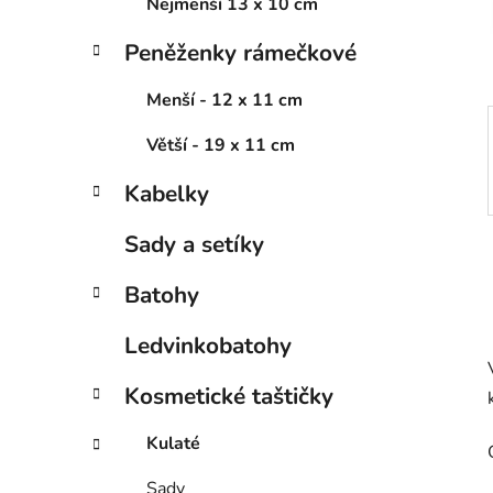
í
Nejmenší 13 x 10 cm
p
Peněženky rámečkové
a
n
Menší - 12 x 11 cm
e
l
Větší - 19 x 11 cm
Kabelky
Sady a setíky
Batohy
Ledvinkobatohy
Kosmetické taštičky
Kulaté
Sady