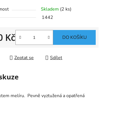
nost
Skladem
(2 ks)
1442
0 Kč
ek.
DO KOŠÍKU
 cena:
Zeptat se
Sdílet
skuze
ektem melíru. Pevně vyztužená a opatřená