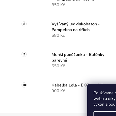
850 Kč
Vyšívaný ledvinkobatoh -
Pampelína na riflích
680 Kč
Menší peněženka - Balónky
barevné
650 Kč
Kabelka Lola - EKG modrá
900 Kč
Používáme c
webu a díky
výkon a pou