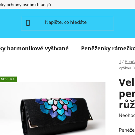
ky ochrany osobních údajů
ky harmonikové vyšívané
Peněženky rámečk
Domů
/
Peně
vyšívaná
Vel
NOVINKA
pe
rů
Průměr
Neoho
hodnoc
Peněžen
produk