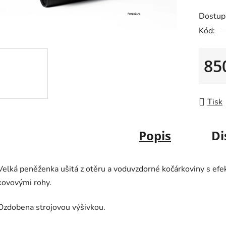
je
Dostup
0,0
Kód:
z
5
85
hvězdič
Měrná
Tisk
Popis
Di
Velká peněženka ušitá z otěru a voduvzdorné kočárkoviny s ef
kovovými rohy.
Ozdobena strojovou výšivkou.