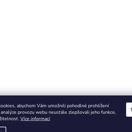
ookies, abychom Vám umožnili pohodlné prohlížení
 analýze provozu webu neustále zlepšovali jeho funkce,
žitelnost.
Více informací