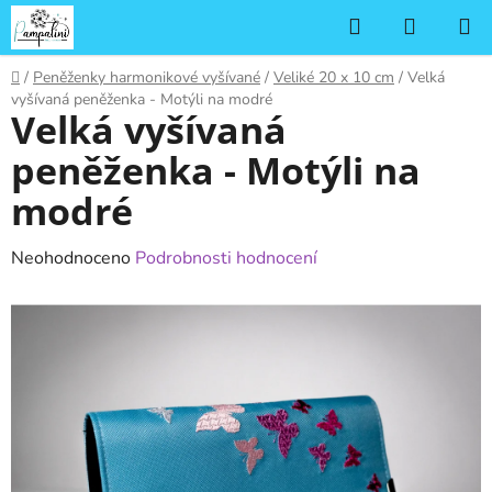
Přejít
Hledat
NÁKUP
na
KOŠÍK
obsah
Domů
/
Peněženky harmonikové vyšívané
/
Veliké 20 x 10 cm
/
Velká
vyšívaná peněženka - Motýli na modré
Velká vyšívaná
peněženka - Motýli na
modré
Průměrné
Neohodnoceno
Podrobnosti hodnocení
hodnocení
produktu
je
0,0
z
5
hvězdiček.