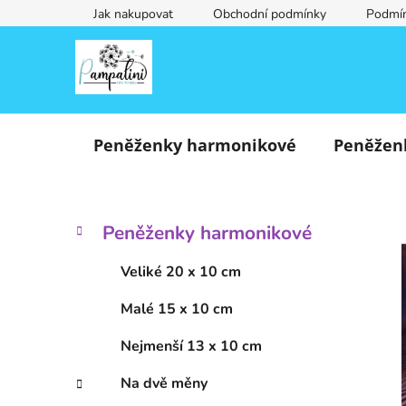
Přejít
Jak nakupovat
Obchodní podmínky
Podmín
na
obsah
Peněženky harmonikové
Peněžen
P
K
Přeskočit
Peněženky harmonikové
a
o
kategorie
t
s
Veliké 20 x 10 cm
e
t
g
Malé 15 x 10 cm
r
o
a
r
Nejmenší 13 x 10 cm
i
n
e
n
Na dvě měny