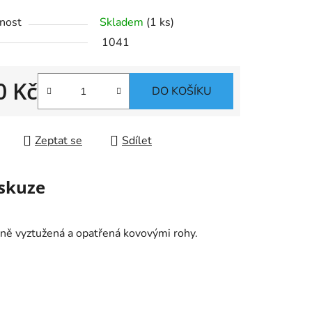
nost
Skladem
(1 ks)
1041
0 Kč
ek.
DO KOŠÍKU
 cena:
Zeptat se
Sdílet
skuze
vně vyztužená a opatřená kovovými rohy.