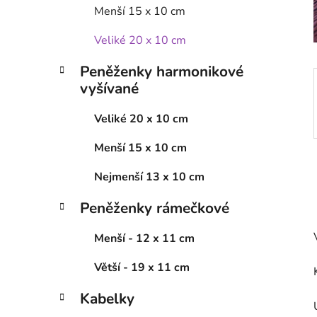
í
Menší 15 x 10 cm
p
a
Veliké 20 x 10 cm
n
Peněženky harmonikové
e
vyšívané
l
Veliké 20 x 10 cm
Menší 15 x 10 cm
Nejmenší 13 x 10 cm
Peněženky rámečkové
Menší - 12 x 11 cm
Větší - 19 x 11 cm
Kabelky