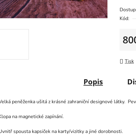
je
Dostup
0,0
Kód:
z
5
80
hvězdič
Měrná
Tisk
Popis
Di
Velká peněženka ušitá z krásné zahraniční designové látky. Pe
Klopa na magnetické zapínání.
Uvnitř spousta kapsiček na karty/vizitky a jiné dorobnosti.