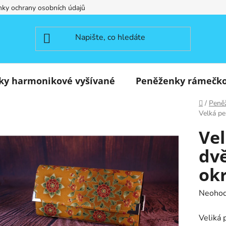
ky ochrany osobních údajů
ky harmonikové vyšívané
Peněženky rámečk
Domů
/
Peně
Velká pe
Ve
dvě
ok
Průměr
Neoho
hodnoc
Veliká
produk