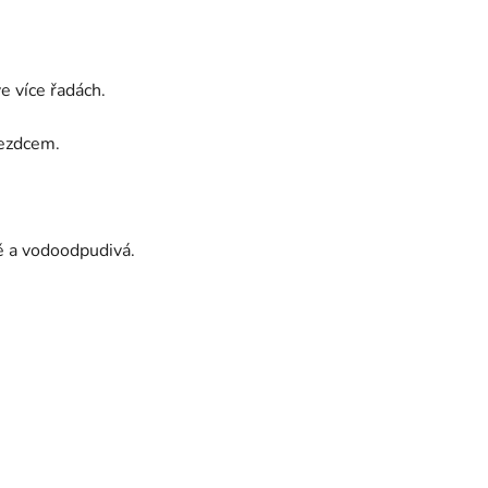
ve více řadách.
ezdcem.
ě a vodoodpudivá.