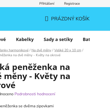
Přihlášení
Registrace
PRÁZDNÝ KOŠÍK
NÁKUPNÍ
KOŠÍK
ové
Kabelky
Sady a setíky
Batohy
ženky harmonikové
/
Na dvě měny
/
Veliké 20 x 10 cm
/
něženka na dvě měny - Květy na okrové
lká peněženka na
 měny - Květy na
rové
né
dnoceno
Podrobnosti hodnocení
ení
 peněženka se dvěma zipovkami
tu