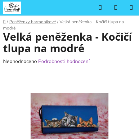
Přejít
Hledat
NÁKUP
na
KOŠÍK
obsah
Domů
/
Peněženky harmonikové
/
Velká peněženka - Kočičí tlupa na
modré
Velká peněženka - Kočičí
tlupa na modré
Průměrné
Neohodnoceno
Podrobnosti hodnocení
hodnocení
produktu
je
0,0
z
5
hvězdiček.