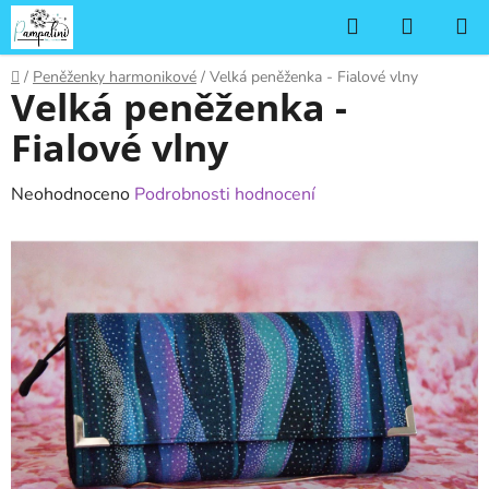
Přejít
Hledat
NÁKUP
na
KOŠÍK
obsah
Domů
/
Peněženky harmonikové
/
Velká peněženka - Fialové vlny
Velká peněženka -
Fialové vlny
Průměrné
Neohodnoceno
Podrobnosti hodnocení
hodnocení
produktu
je
0,0
z
5
hvězdiček.