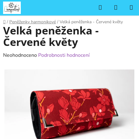
Přejít
Hledat
NÁKUP
na
KOŠÍK
obsah
Domů
/
Peněženky harmonikové
/
Velká peněženka - Červené květy
Velká peněženka -
Červené květy
Průměrné
Neohodnoceno
Podrobnosti hodnocení
hodnocení
produktu
je
0,0
z
5
hvězdiček.