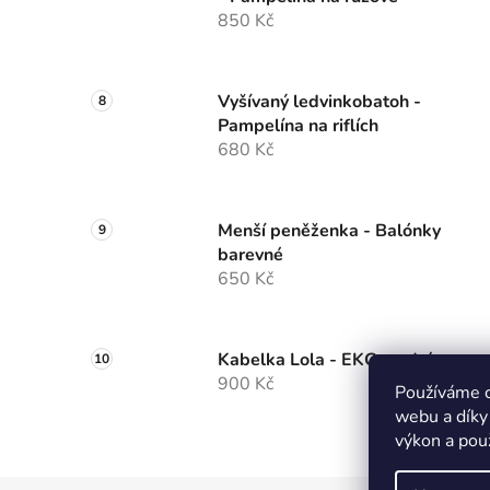
850 Kč
Vyšívaný ledvinkobatoh -
Pampelína na riflích
680 Kč
Menší peněženka - Balónky
barevné
650 Kč
Kabelka Lola - EKG modrá
900 Kč
Používáme c
webu a díky
výkon a pou