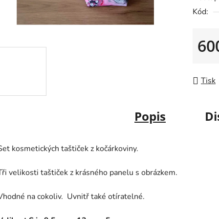
0,0
Kód:
z
5
60
hvězdič
Měrná
Tisk
Popis
Di
Set kosmetických taštiček z kočárkoviny.
Tři velikosti taštiček z krásného panelu s obrázkem.
Vhodné na cokoliv. Uvnitř také otíratelné.