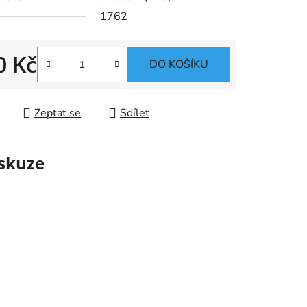
1762
0 Kč
ek.
DO KOŠÍKU
 cena:
Zeptat se
Sdílet
skuze