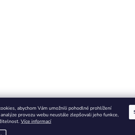
ookies, abychom Vám umožnili pohodlné prohlížení
 analýze provozu webu neustále zlepšovali jeho funkce,
žitelnost.
Více informací