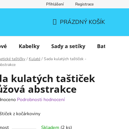
Přihlášení
Registrace
PRÁZDNÝ KOŠÍK
NÁKUPNÍ
KOŠÍK
ové
Kabelky
Sady a setíky
Batohy
tické taštičky
/
Kulaté
/
Sada kulatých taštiček -
bstrakce
a kulatých taštiček
ůžová abstrakce
né
dnoceno
Podrobnosti hodnocení
ení
štiček z kočárkoviny
tu
nost
Skladem
(2 ks)