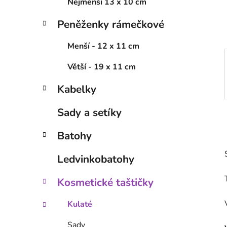
í
Nejmenší 13 x 10 cm
p
Peněženky rámečkové
a
n
Menší - 12 x 11 cm
e
l
Větší - 19 x 11 cm
Kabelky
Sady a setíky
Batohy
Ledvinkobatohy
Kosmetické taštičky
Kulaté
Sady