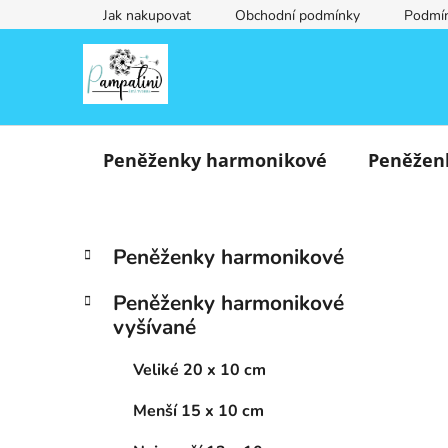
Přejít
Jak nakupovat
Obchodní podmínky
Podmín
na
obsah
Peněženky harmonikové
Peněžen
P
K
Přeskočit
Peněženky harmonikové
a
o
kategorie
t
s
Peněženky harmonikové
e
t
vyšívané
g
r
o
a
Veliké 20 x 10 cm
r
i
n
Menší 15 x 10 cm
e
n