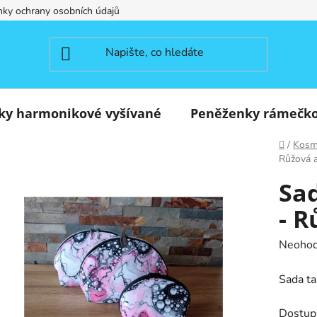
ky ochrany osobních údajů
ky harmonikové vyšívané
Peněženky rámečk
Domů
/
Kosme
Růžová a
Sad
- R
Průměr
Neoho
hodnoc
Sada ta
produk
je
Dostup