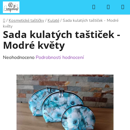
Přejít
Hledat
NÁKUP
na
KOŠÍK
obsah
Domů
/
Kosmetické taštičky
/
Kulaté
/
Sada kulatých taštiček - Modré
květy
Sada kulatých taštiček -
Modré květy
Průměrné
Neohodnoceno
Podrobnosti hodnocení
hodnocení
produktu
je
0,0
z
5
hvězdiček.