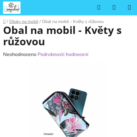
Přejít
Hledat
NÁKUP
na
KOŠÍK
obsah
Domů
/
Obaly na mobil
/
Obal na mobil - Květy s růžovou
Obal na mobil - Květy s
růžovou
Průměrné
Neohodnoceno
Podrobnosti hodnocení
hodnocení
produktu
je
0,0
z
5
hvězdiček.