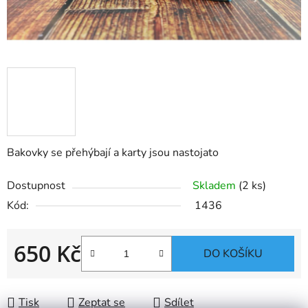
Bakovky se přehýbají a karty jsou nastojato
Dostupnost
Skladem
(2 ks)
Kód:
1436
650 Kč
DO KOŠÍKU
Měrná cena:
Tisk
Zeptat se
Sdílet