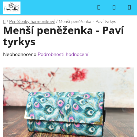
Přejít
Hledat
NÁKUP
na
KOŠÍK
obsah
Domů
/
Peněženky harmonikové
/
Menší peněženka - Paví tyrkys
Menší peněženka - Paví
tyrkys
Průměrné
Neohodnoceno
Podrobnosti hodnocení
hodnocení
produktu
je
0,0
z
5
hvězdiček.