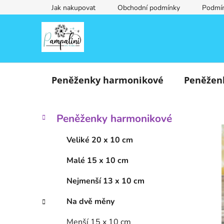
Přejít
Jak nakupovat
Obchodní podmínky
Podmín
na
obsah
Peněženky harmonikové
Peněžen
P
K
Přeskočit
Peněženky harmonikové
a
o
kategorie
t
s
Veliké 20 x 10 cm
e
t
g
Malé 15 x 10 cm
r
o
a
r
Nejmenší 13 x 10 cm
i
n
e
n
Na dvě měny
í
Menší 15 x 10 cm