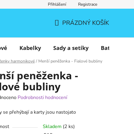
Přihlášení
Registrace
PRÁZDNÝ KOŠÍK
NÁKUPNÍ
KOŠÍK
ové
Kabelky
Sady a setíky
Batohy
ženky harmonikové
/
Menší peněženka - Fialové bubliny
nší peněženka -
lové bubliny
né
dnoceno
Podrobnosti hodnocení
ení
 se přehýbají a karty jsou nastojato
tu
nost
Skladem
(2 ks)