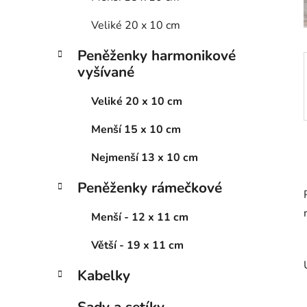
p
a
Veliké 20 x 10 cm
n
Peněženky harmonikové
e
vyšívané
l
Veliké 20 x 10 cm
Menší 15 x 10 cm
Nejmenší 13 x 10 cm
Peněženky rámečkové
Menší - 12 x 11 cm
Větší - 19 x 11 cm
Kabelky