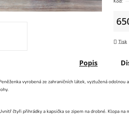
Kód:
z
5
65
hvězdič
Měrná
Tisk
Popis
Di
Peněženka vyrobená ze zahraničních látek, vyztužená odolnou 
rohy.
Uvnitř čtyři přihrádky a kapsička se zipem na drobné. Klopa na 