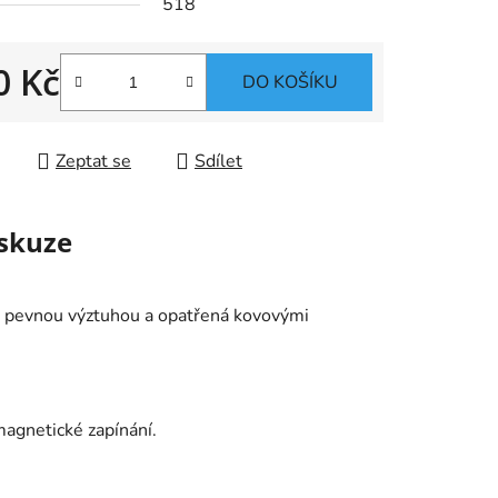
518
0 Kč
ek.
DO KOŠÍKU
 cena:
Zeptat se
Sdílet
skuze
a pevnou výztuhou a opatřená kovovými
magnetické zapínání.