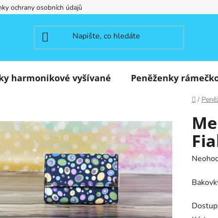
ky ochrany osobních údajů
ky harmonikové vyšívané
Peněženky rámečk
Domů
/
Peně
Me
Fia
Průměr
Neoho
hodnoc
Bakovky
produk
je
Dostup
0,0