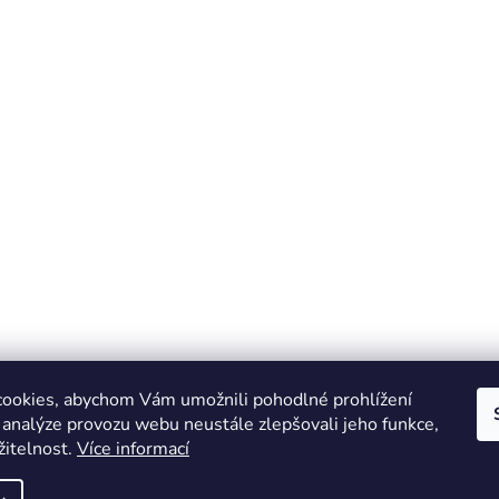
ookies, abychom Vám umožnili pohodlné prohlížení
 analýze provozu webu neustále zlepšovali jeho funkce,
žitelnost.
Více informací