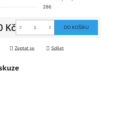
286
0 Kč
ek.
DO KOŠÍKU
 cena:
Zeptat se
Sdílet
skuze