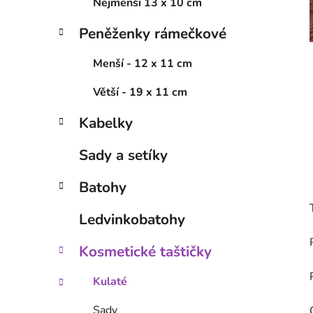
í
Nejmenší 13 x 10 cm
p
Peněženky rámečkové
a
n
Menší - 12 x 11 cm
e
l
Větší - 19 x 11 cm
Kabelky
Sady a setíky
Batohy
Ledvinkobatohy
Kosmetické taštičky
Kulaté
Sady