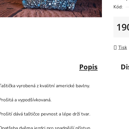
0,0
Kód:
z
5
19
hvězdič
Měrná
Tisk
Popis
Di
Taštička vyrobená z kvalitní americké bavlny.
Prošitá a vypodšívkovaná.
Prošití dává taštičce pevnost a lépe drží tvar.
Opatřeba dvěma jezdci pro snadnější přístup.