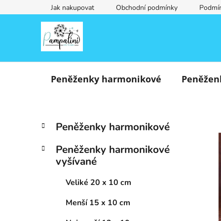
Přejít
Jak nakupovat
Obchodní podmínky
Podmín
na
obsah
Peněženky harmonikové
Peněžen
P
K
Přeskočit
Peněženky harmonikové
a
o
kategorie
t
s
Peněženky harmonikové
e
t
vyšívané
g
r
o
a
Veliké 20 x 10 cm
r
i
n
Menší 15 x 10 cm
e
n