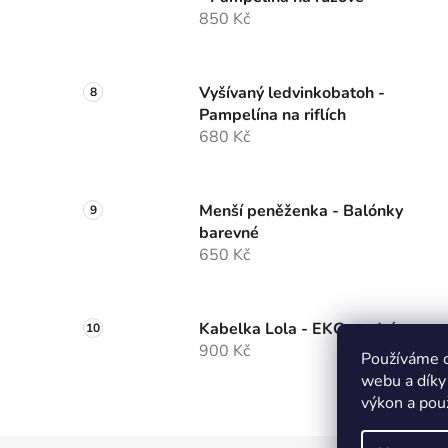
850 Kč
Vyšívaný ledvinkobatoh -
Pampelína na riflích
680 Kč
Menší peněženka - Balónky
barevné
650 Kč
Kabelka Lola - EKG modrá
900 Kč
Používáme c
webu a díky
výkon a pou