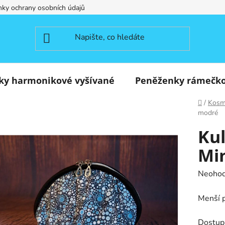
ky ochrany osobních údajů
ky harmonikové vyšívané
Peněženky rámečk
Domů
/
Kosme
modré
Kul
Mi
Průměr
Neoho
hodnoc
Menší p
produk
je
Dostup