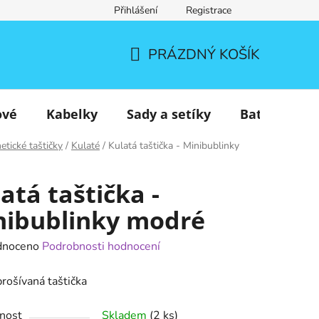
Přihlášení
Registrace
PRÁZDNÝ KOŠÍK
NÁKUPNÍ
KOŠÍK
ové
Kabelky
Sady a setíky
Batohy
tické taštičky
/
Kulaté
/
Kulatá taštička - Minibublinky
atá taštička -
nibublinky modré
né
dnoceno
Podrobnosti hodnocení
ení
rošívaná taštička
tu
nost
Skladem
(2 ks)