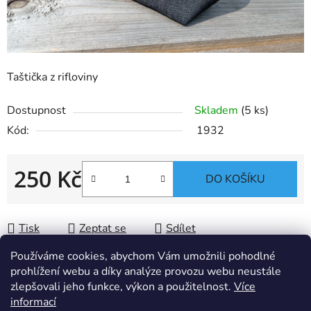
Taštička z rifloviny
Dostupnost
Skladem
(5 ks)
Kód:
1932
250 Kč
DO KOŠÍKU
Měrná cena:
Tisk
Zeptat se
Sdílet
Používáme cookies, abychom Vám umožnili pohodlné
prohlížení webu a díky analýze provozu webu neustále
zlepšovali jeho funkce, výkon a použitelnost.
Více
Popis
informací