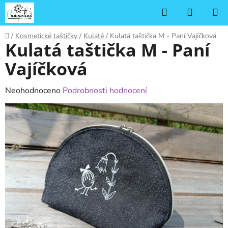
Přejít
Hledat
NÁKUP
na
KOŠÍK
obsah
Domů
/
Kosmetické taštičky
/
Kulaté
/
Kulatá taštička M - Paní Vajíčková
Kulatá taštička M - Paní
Vajíčková
Průměrné
Neohodnoceno
Podrobnosti hodnocení
hodnocení
produktu
je
0,0
z
5
hvězdiček.