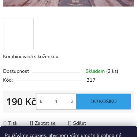
Kombinovaná s koženkou
Dostupnost
Skladem
(2 ks)
Kód:
317
190 Kč
DO KOŠÍKU
Měrná cena:
Tisk
Zeptat se
Sdílet
Používáme cookies, abychom Vám umožnili pohodlné