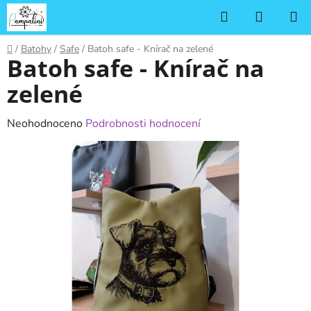
Přejít
Hledat
NÁKUP
na
KOŠÍK
obsah
Domů
/
Batohy
/
Safe
/
Batoh safe - Knírač na zelené
Batoh safe - Knírač na
zelené
Průměrné
Neohodnoceno
Podrobnosti hodnocení
hodnocení
produktu
je
0,0
z
5
hvězdiček.