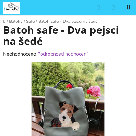
Přejít
Hledat
NÁKUP
na
KOŠÍK
obsah
Domů
/
Batohy
/
Safe
/
Batoh safe - Dva pejsci na šedé
Batoh safe - Dva pejsci
na šedé
Průměrné
Neohodnoceno
Podrobnosti hodnocení
hodnocení
produktu
je
0,0
z
5
hvězdiček.